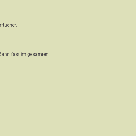
rtücher.
d Bahn fast im gesamten
Sie: